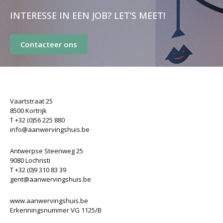
INTERESSE IN EEN JOB? LET’S MEET!
Contacteer ons
Vaartstraat 25
8500 Kortrijk
T +32 (0)56 225 880
info@aanwervingshuis.be
Antwerpse Steenweg 25
9080 Lochristi
T +32 (0)9 310 83 39
gent@aanwervingshuis.be
www.aanwervingshuis.be
Erkenningsnummer VG 1125/B