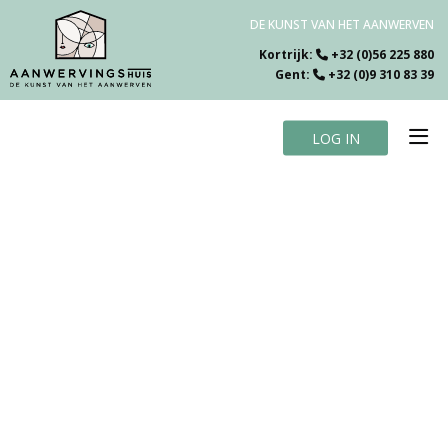
DE KUNST VAN HET AANWERVEN
Kortrijk:
+32 (0)56 225 880
Gent:
+32 (0)9 310 83 39
LOG IN
Home
Vacatures
Over ons
Specialiteiten
Testimonials
Blog
Contact