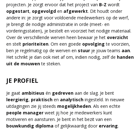
projecten. Je zorgt ervoor dat het project van
B-Z
wordt
opgestart
,
opgevolgd
en
afgewerkt
. Dit houdt onder
andere in: je zorgt voor voldoende medewerkers op de werf,
je brengt de nodige administratie in orde (meet- en
vorderingsstaten), je bestelt en voorziet het nodige materiaal.
Over de verschillende werven heen bewaar je het
overzicht
en stelt
prioriteiten
. Om een goede
opvolging
te voorzien,
ben je regelmatig op de werven en
stuur
je jouw teams
aan
.
Het schrikt je dan ook niet af om, indien nodig, zelf de
handen
uit de mouwen
te steken.
JE PROFIEL
Je gaat
ambitieus
én
gedreven
aan de slag. Je bent
leergierig
,
praktisch
en
analytisch
ingesteld. In nieuwe
uitdagingen zie jij steeds
mogelijkheden
. Als een echte
people
manager
weet jij hoe je medewerkers kunt
motiveren en aansturen. Je bent in het bezit van een
bouwkundig
diploma
of gelijkwaardig door
ervaring
.