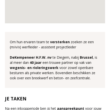
Om hun ervaren team te
versterken
zoeken ze een
(m/v/x) werfleider - assistent projectleider
DeKempeneer H.F.W. nv
te Diegem, nabij
Brussel
, is
al meer dan
40 jaar
een trouwe partner op vak van
wegenis- en rioleringswerk
voor zowel openbare
besturen als private werken. Bovendien beschikken ze
ook over een breekwerf en beton- en zeefcentrale.
JE TAKEN
Na een inloopperiode ben jij het
aanspreekpunt
voor jouw