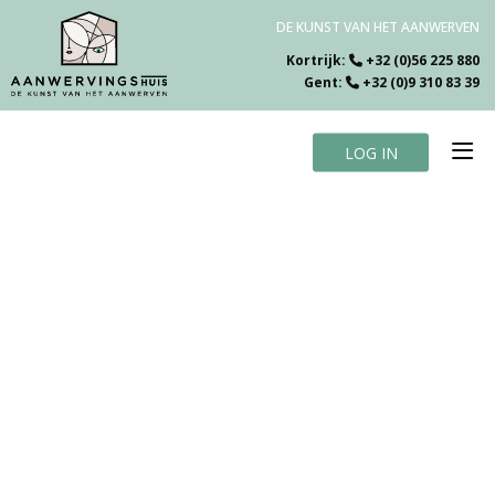
DE KUNST VAN HET AANWERVEN
Kortrijk:
+32 (0)56 225 880
Gent:
+32 (0)9 310 83 39
LOG IN
Home
Vacatures
Over ons
Specialiteiten
Testimonials
Blog
Contact