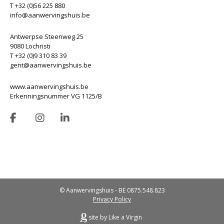
T +32 (0)56 225 880
info@aanwervingshuis.be
Antwerpse Steenweg 25
9080 Lochristi
T +32 (0)9 310 83 39
gent@aanwervingshuis.be
www.aanwervingshuis.be
Erkenningsnummer VG 1125/B
© Aanwervingshuis - BE 0875.548.823
Privacy Policy
site by Like a Virgin