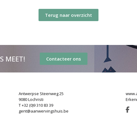
Terug naar overzicht
’S MEET!
Contacteer ons
Antwerpse Steenweg 25
www.a
9080 Lochristi
Erken
T +32 (0)9 310 83 39
gent@aanwervingshuis.be