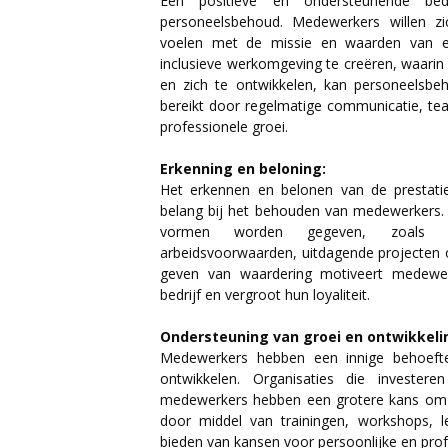
Een positieve en ondersteunende bedri
personeelsbehoud. Medewerkers willen z
voelen met de missie en waarden van ee
inclusieve werkomgeving te creëren, waari
en zich te ontwikkelen, kan personeelsb
bereikt door regelmatige communicatie, tea
professionele groei.
Erkenning en beloning:
Het erkennen en belonen van de prestati
belang bij het behouden van medewerkers. 
vormen worden gegeven, zoals loo
arbeidsvoorwaarden, uitdagende projecten 
geven van waardering motiveert medewerk
bedrijf en vergroot hun loyaliteit.
Ondersteuning van groei en ontwikkeli
Medewerkers hebben een innige behoeft
ontwikkelen. Organisaties die investe
medewerkers hebben een grotere kans om t
door middel van trainingen, workshops, 
bieden van kansen voor persoonlijke en pro