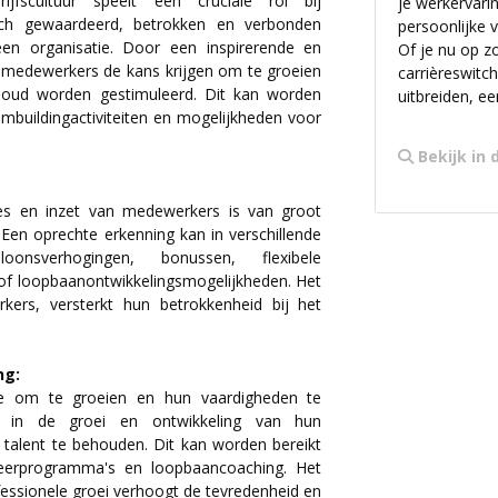
jfscultuur speelt een cruciale rol bij
je werkervarin
ich gewaardeerd, betrokken en verbonden
persoonlijke v
n organisatie. Door een inspirerende en
Of je nu op z
n medewerkers de kans krijgen om te groeien
carrièreswitc
ehoud worden gestimuleerd. Dit kan worden
uitbreiden, e
mbuildingactiviteiten en mogelijkheden voor
Bekijk in 
es en inzet van medewerkers is van groot
Een oprechte erkenning kan in verschillende
nsverhogingen, bonussen, flexibele
of loopbaanontwikkelingsmogelijkheden. Het
ers, versterkt hun betrokkenheid bij het
ng:
e om te groeien en hun vaardigheden te
ren in de groei en ontwikkeling van hun
alent te behouden. Dit kan worden bereikt
leerprogramma's en loopbaancoaching. Het
fessionele groei verhoogt de tevredenheid en