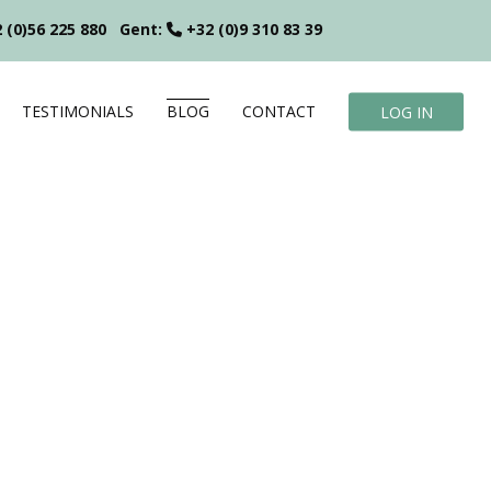
 (0)56 225 880
Gent:
+32 (0)9 310 83 39
TESTIMONIALS
BLOG
CONTACT
LOG IN