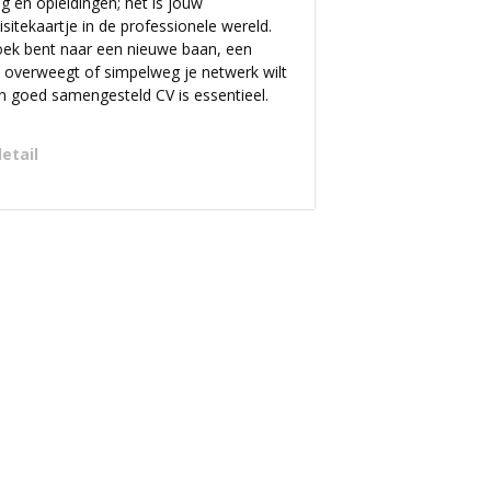
g en opleidingen; het is jouw
isitekaartje in de professionele wereld.
oek bent naar een nieuwe baan, een
h overweegt of simpelweg je netwerk wilt
en goed samengesteld CV is essentieel.
detail