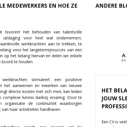
LE MEDEWERKERS EN HOE ZE
ANDERE BL
t tevoren! Het behouden van talentvolle
 uitdaging voor heel wat ondernemers.
ardevolle werkkrachten aan te trekken, te
 belang voor het langetermijnsucces van een
in op het belang hiervan en delen we enkele
n boord te houden.
erkkrachten stimuleert een positieve
r dan het aanwerven en inwerken van nieuwe
HET BEL
ngt directe kosten met zich mee, kan leiden
an complexe kennis dankzij ervaring. Door te
JOUW SL
n organisatie de continuïteit waarborgen
PROFESS
it van haar activiteiten handhaven.
Een CV is ve